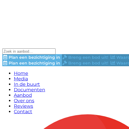
Plan een bezichtiging in
Breng een bod uit!
Waard
Plan een bezichtiging in
Breng een bod uit!
Waard
Home
Media
In de buurt
Documenten
Aanbod
Over ons
Reviews
Contact