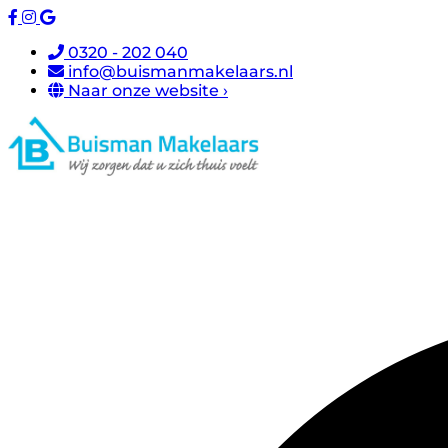
0320 - 202 040
info@buismanmakelaars.nl
Naar onze website ›