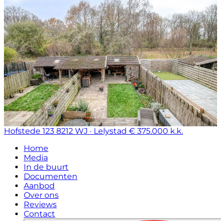
Hofstede 123
8212 WJ · Lelystad
€ 375.000 k.k.
Home
Media
In de buurt
Documenten
Aanbod
Over ons
Reviews
Contact