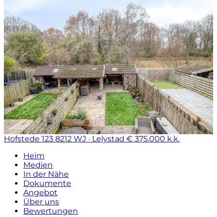
Hofstede 123
8212 WJ · Lelystad
€ 375.000 k.k.
Heim
Medien
In der Nähe
Dokumente
Angebot
Über uns
Bewertungen