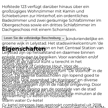
Hofstede 123 verfügt darüber hinaus über ein
großzügiges Wohnzimmer mit Kamin und
Schiebetüren zur Hinterhof, ein ordentliches
Badezimmer und zwei geräumige Schlafzimmer im
Obergeschoss sowie ein drittes Schlafzimmer im
Dachgeschoss mit einem Schornstein.
Lesen Sie die vollständige Beschreibung →
Deze woning bevindt zich in een kindvriendelijke en
groene wijk in Lelystad. Het stadswinkelcentrum ‘de
Eigenschaften
Gordiaan’, het busstation en het Centraal Station van
Lelystad zijn op fietsafstand en daarmee binnen
enkele minuten te bereiken. Voor wandelen en/of
Vraagprijs
€ 375.000 k.k.
fietsen in de natuur kunt u terecht in het
Status
Verkocht
Oostrandpark of Gelderse Hout. Voor de
Object type
Eengezinswoning, tussenwoning
boodschappen is winkelcentrum “De Voorhof” in de
Soort bouw
Bestaande bouw
buurt. De diverse basisscholen zijn lopend goed te
Bouwjaar
1974
bereiken. Ook zwembad "de Koploper" en diverse
Soort dak
Zadeldak bedekt met pannen
sportverenigingen zijn in de nabije omgeving. Door
Energielabel
B
de gunstige ligging aan de oostzijde van de stad
Isolatie
Dubbel glas en muurisolatie
bereikt u met de auto binnen enkele minuten al de
Verwarming
Cv-ketel en houtkachel
A6.
Warm water
Cv-ketel
Cv ketel
Intergas (gas gestookt combiketel uit 2018,
Overtuigd? Neem dan gerust, eventueel via uw NVM-